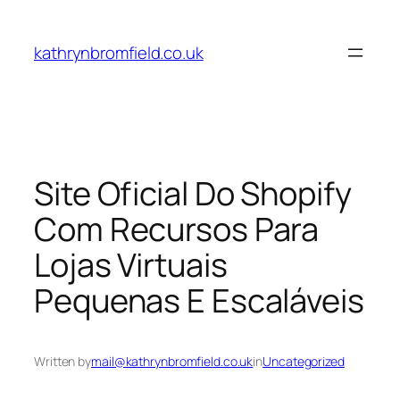
Skip
to
kathrynbromfield.co.uk
content
Site Oficial Do Shopify
Com Recursos Para
Lojas Virtuais
Pequenas E Escaláveis
Written by
mail@kathrynbromfield.co.uk
in
Uncategorized