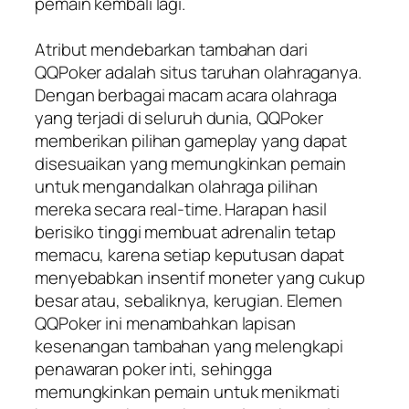
pemain kembali lagi.
Atribut mendebarkan tambahan dari
QQPoker adalah situs taruhan olahraganya.
Dengan berbagai macam acara olahraga
yang terjadi di seluruh dunia, QQPoker
memberikan pilihan gameplay yang dapat
disesuaikan yang memungkinkan pemain
untuk mengandalkan olahraga pilihan
mereka secara real-time. Harapan hasil
berisiko tinggi membuat adrenalin tetap
memacu, karena setiap keputusan dapat
menyebabkan insentif moneter yang cukup
besar atau, sebaliknya, kerugian. Elemen
QQPoker ini menambahkan lapisan
kesenangan tambahan yang melengkapi
penawaran poker inti, sehingga
memungkinkan pemain untuk menikmati