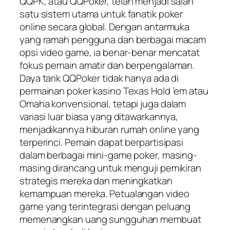
QQPK, atau QQPoker, telah menjadi salah
satu sistem utama untuk fanatik poker
online secara global. Dengan antarmuka
yang ramah pengguna dan berbagai macam
opsi video game, ia benar-benar mencatat
fokus pemain amatir dan berpengalaman.
Daya tarik QQPoker tidak hanya ada di
permainan poker kasino Texas Hold ’em atau
Omaha konvensional, tetapi juga dalam
variasi luar biasa yang ditawarkannya,
menjadikannya hiburan rumah online yang
terperinci. Pemain dapat berpartisipasi
dalam berbagai mini-game poker, masing-
masing dirancang untuk menguji pemikiran
strategis mereka dan meningkatkan
kemampuan mereka. Petualangan video
game yang terintegrasi dengan peluang
memenangkan uang sungguhan membuat