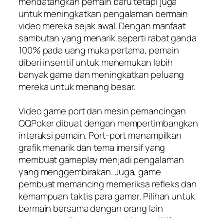
mendatangkan pemain baru tetapi juga
untuk meningkatkan pengalaman bermain
video mereka sejak awal. Dengan manfaat
sambutan yang menarik seperti rabat ganda
100% pada uang muka pertama, pemain
diberi insentif untuk menemukan lebih
banyak game dan meningkatkan peluang
mereka untuk menang besar.
Video game port dan mesin pemancingan
QQPoker dibuat dengan mempertimbangkan
interaksi pemain. Port-port menampilkan
grafik menarik dan tema imersif yang
membuat gameplay menjadi pengalaman
yang menggembirakan. Juga, game
pembuat memancing memeriksa refleks dan
kemampuan taktis para gamer. Pilihan untuk
bermain bersama dengan orang lain