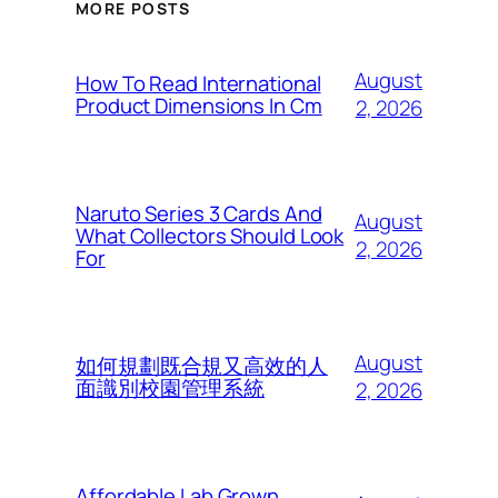
MORE POSTS
August
How To Read International
Product Dimensions In Cm
2, 2026
Naruto Series 3 Cards And
August
What Collectors Should Look
2, 2026
For
August
如何規劃既合規又高效的人
面識別校園管理系統
2, 2026
Affordable Lab Grown