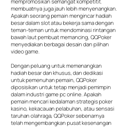
mempromosikan semangat kompetitif,
membuatnya juga jauh lebih menyenangkan.
Apakah seorang pemain mengincar hadiah
besar dalam slot atau bekerja sama dengan
teman-teman untuk mendominasi rintangan
bawah laut pembuat memancing, QQPoker
menyediakan berbagai desain dan pilihan
video game.
Dengan peluang untuk memenangkan
hadiah besar dan khusus, dan dedikasi
untuk pemenuhan pemain, QQPoker
diposisikan untuk tetap menjadi pemimpin
dalam industri game pc online. Apakah
pemain mencari kedalaman strategis poker
kasino, kekacauan pelabuhan, atau sensasi
taruhan olahraga, QQPoker sebenarnya
telah mengembangkan pusat kesenangan