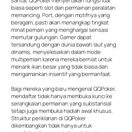
santai, QQPoker menyertakan fungsi luar
biasa seperti slot dan permainan peralatan
memancing. Port, dengan motifnya yang
beragam, pasti akan menangkap tingkat
minat pemain yang menghargai sensasi
memutar gulungan. Gamer dapat
tersandung dengan dunia bawah laut yang
dinamis, menyelesaikan dalam mode
multipemain karena mereka berniat untuk
menarik ikan besar yang tidak biasa dan
mengamankan insentif yang bermanfaat.
Bagi mereka yang baru mengenal QQPoker,
mendaftar tidak hanya membuka kunci ke
serangkaian permainan yang substansial
tetapi juga membuka hadiah awal khusus.
Struktur periklanan di QQPoker
dikembangkan tidak hanya untuk