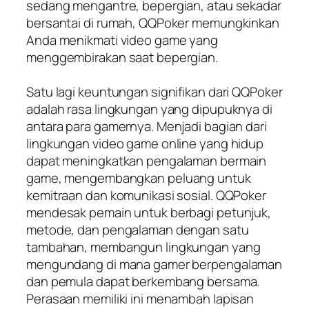
sedang mengantre, bepergian, atau sekadar
bersantai di rumah, QQPoker memungkinkan
Anda menikmati video game yang
menggembirakan saat bepergian.
Satu lagi keuntungan signifikan dari QQPoker
adalah rasa lingkungan yang dipupuknya di
antara para gamernya. Menjadi bagian dari
lingkungan video game online yang hidup
dapat meningkatkan pengalaman bermain
game, mengembangkan peluang untuk
kemitraan dan komunikasi sosial. QQPoker
mendesak pemain untuk berbagi petunjuk,
metode, dan pengalaman dengan satu
tambahan, membangun lingkungan yang
mengundang di mana gamer berpengalaman
dan pemula dapat berkembang bersama.
Perasaan memiliki ini menambah lapisan