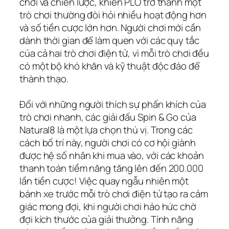
chơi và chiến lược, khiến PLO trở thành một
trò chơi thường đòi hỏi nhiều hoạt động hơn
và số tiền cược lớn hơn. Người chơi mới cần
dành thời gian để làm quen với các quy tắc
của cả hai trò chơi điện tử, vì mỗi trò chơi đều
có một bộ khó khăn và kỹ thuật độc đáo để
thành thạo.
Đối với những người thích sự phấn khích của
trò chơi nhanh, các giải đấu Spin & Go của
Natural8 là một lựa chọn thú vị. Trong các
cách bố trí này, người chơi có cơ hội giành
được hệ số nhân khi mua vào, với các khoản
thanh toán tiềm năng tăng lên đến 200.000
lần tiền cược! Việc quay ngẫu nhiên một
bánh xe trước mỗi trò chơi điện tử tạo ra cảm
giác mong đợi, khi người chơi háo hức chờ
đợi kích thước của giải thưởng. Tính năng