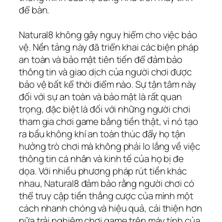
để bàn.
Natural8 không gây nguy hiểm cho việc bảo
vệ. Nền tảng này đã triển khai các biện pháp
an toàn và bảo mật tiên tiến để đảm bảo
thông tin và giao dịch của người chơi được
bảo vệ bất kể thời điểm nào. Sự tận tâm này
đối với sự an toàn và bảo mật là rất quan
trọng, đặc biệt là đối với những người chơi
tham gia chơi game bằng tiền thật, vì nó tạo
ra bầu không khí an toàn thúc đẩy họ tận
hưởng trò chơi mà không phải lo lắng về việc
thông tin cá nhân và kinh tế của họ bị đe
dọa. Với nhiều phương pháp rút tiền khác
nhau, Natural8 đảm bảo rằng người chơi có
thể truy cập tiền thắng cược của mình một
cách nhanh chóng và hiệu quả, cải thiện hơn
nữa trải nghiệm chơi game trên máy tính của