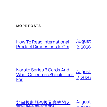
MORE POSTS
August
How To Read International
Product Dimensions In Cm
2, 2026
Naruto Series 3 Cards And
August
What Collectors Should Look
2, 2026
For
August
如何規劃既合規又高效的人