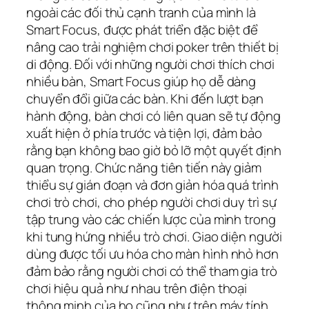
ngoài các đối thủ cạnh tranh của mình là
Smart Focus, được phát triển đặc biệt để
nâng cao trải nghiệm chơi poker trên thiết bị
di động. Đối với những người chơi thích chơi
nhiều bàn, Smart Focus giúp họ dễ dàng
chuyển đổi giữa các bàn. Khi đến lượt bạn
hành động, bàn chơi có liên quan sẽ tự động
xuất hiện ở phía trước và tiện lợi, đảm bảo
rằng bạn không bao giờ bỏ lỡ một quyết định
quan trọng. Chức năng tiên tiến này giảm
thiểu sự gián đoạn và đơn giản hóa quá trình
chơi trò chơi, cho phép người chơi duy trì sự
tập trung vào các chiến lược của mình trong
khi tung hứng nhiều trò chơi. Giao diện người
dùng được tối ưu hóa cho màn hình nhỏ hơn
đảm bảo rằng người chơi có thể tham gia trò
chơi hiệu quả như nhau trên điện thoại
thông minh của họ cũng như trên máy tính