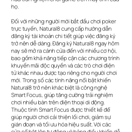
họ.
Đối với những người mới bắt đầu chơi poker
trực tuyến, Natural8 cung cấp hướng dẫn
đăng ký tài khoản chi tiết giúp việc đăng ký
trở nên dễ dàng. Đăng ký Natural8 ngay hôm
nay sẽ mở ra cánh cửa đến với nhiều cơ hội,
bao gồm khả năng tiếp cận các chương trình
khuyến mãi độc quyền và các trò chơi điện
tử khác nhau được tạo riêng cho người chơi
mới. Trong số các tính năng nổi bật khiến
Natural8 trở nên khác biệt là công nghệ
Smart Focus, giúp tăng cường trải nghiệm
chơi nhiều bàn trên điện thoại di động.
Thuộc tính Smart Focus được thiết kế để
giúp người chơi cải thiện lối chơi, giảm sự
gián đoạn và tối ưu hóa hiệu suất. Với các
cửa sổ bật lên tự động và bảng điều khiển dễ