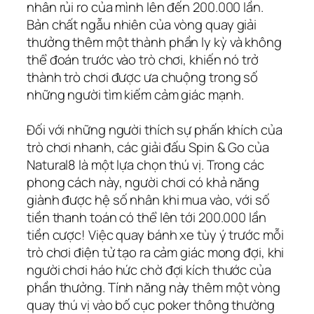
nhân rủi ro của mình lên đến 200.000 lần.
Bản chất ngẫu nhiên của vòng quay giải
thưởng thêm một thành phần ly kỳ và không
thể đoán trước vào trò chơi, khiến nó trở
thành trò chơi được ưa chuộng trong số
những người tìm kiếm cảm giác mạnh.
Đối với những người thích sự phấn khích của
trò chơi nhanh, các giải đấu Spin & Go của
Natural8 là một lựa chọn thú vị. Trong các
phong cách này, người chơi có khả năng
giành được hệ số nhân khi mua vào, với số
tiền thanh toán có thể lên tới 200.000 lần
tiền cược! Việc quay bánh xe tùy ý trước mỗi
trò chơi điện tử tạo ra cảm giác mong đợi, khi
người chơi háo hức chờ đợi kích thước của
phần thưởng. Tính năng này thêm một vòng
quay thú vị vào bố cục poker thông thường