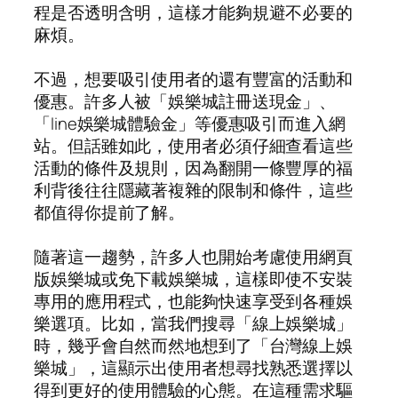
程是否透明含明，這樣才能夠規避不必要的
麻煩。
不過，想要吸引使用者的還有豐富的活動和
優惠。許多人被「娛樂城註冊送現金」、
「line娛樂城體驗金」等優惠吸引而進入網
站。但話雖如此，使用者必須仔細查看這些
活動的條件及規則，因為翻開一條豐厚的福
利背後往往隱藏著複雜的限制和條件，這些
都值得你提前了解。
隨著這一趨勢，許多人也開始考慮使用網頁
版娛樂城或免下載娛樂城，這樣即使不安裝
專用的應用程式，也能夠快速享受到各種娛
樂選項。比如，當我們搜尋「線上娛樂城」
時，幾乎會自然而然地想到了「台灣線上娛
樂城」，這顯示出使用者想尋找熟悉選擇以
得到更好的使用體驗的心態。在這種需求驅