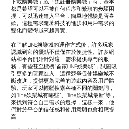
下載娛樂城」或「免註冊娛樂城」時，基本
都是希望可以不被任何程序和繁瑣的步驟困
擾，可以迅速進入平台，簡單地體驗是否喜
歡。這種需求隨著科技的進步和用戶需求的
變化而變得越來越真實。
在了解LINE娛樂城的運作方式後，許多玩家
認識到它的優點不僅僅在於便捷性。許多網
站和平台開始針對這一需求提供專門的服
務，有些甚至標榜“首家LINE娛樂城”，試圖吸
引更多的玩家進入。這種競爭促使娛樂城不
斷改進，提供更為完善的遊戲內容及用戶體
驗。玩家可以輕鬆搜索各種不同的關鍵詞，
如“line娛樂城有哪些”、“line娛樂城最新”等，
來找到符合自己需求的選擇，這樣一來，他
們對於平台的信任感和使用意願也會相應提
高。