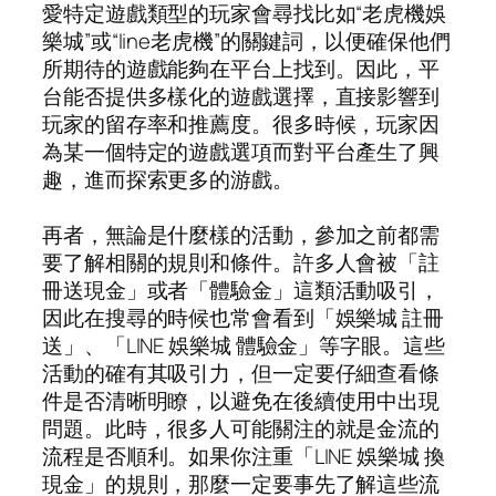
愛特定遊戲類型的玩家會尋找比如“老虎機娛
樂城”或“line老虎機”的關鍵詞，以便確保他們
所期待的遊戲能夠在平台上找到。因此，平
台能否提供多樣化的遊戲選擇，直接影響到
玩家的留存率和推薦度。很多時候，玩家因
為某一個特定的遊戲選項而對平台產生了興
趣，進而探索更多的游戲。
再者，無論是什麼樣的活動，參加之前都需
要了解相關的規則和條件。許多人會被「註
冊送現金」或者「體驗金」這類活動吸引，
因此在搜尋的時候也常會看到「娛樂城 註冊
送」、「LINE 娛樂城 體驗金」等字眼。這些
活動的確有其吸引力，但一定要仔細查看條
件是否清晰明瞭，以避免在後續使用中出現
問題。此時，很多人可能關注的就是金流的
流程是否順利。如果你注重「LINE 娛樂城 換
現金」的規則，那麼一定要事先了解這些流