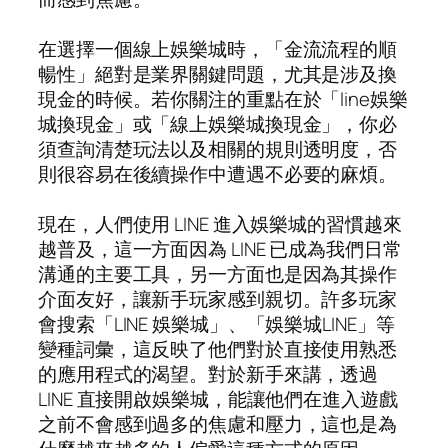
在選擇一個線上娛樂城時，「金流流程的順
暢性」絕對是業界關鍵問題，尤其是涉及換
現金的時候。若你關注的重點在於「line娛樂
城換現金」或「線上娛樂城換現金」，你必
須查詢清楚玩法以及相關的規則透明度，否
則很容易在後續操作中遭遇不必要的麻煩。
現在，人們使用 LINE 進入娛樂城的習慣越來
越普及，這一方面因為 LINE 已成為我們日常
溝通的主要工具，另一方面也是因為其操作
介面友好，讓新手玩家感到親切。許多玩家
會搜索「LINE 娛樂城」、「娛樂城LINE」等
變種詞彙，這反映了他們對於直接使用熟悉
的應用程式的渴望。對於新手來講，透過
LINE 直接開啟娛樂城，能讓他們在進入遊戲
之前不會感到過多的焦慮和壓力，這也是為