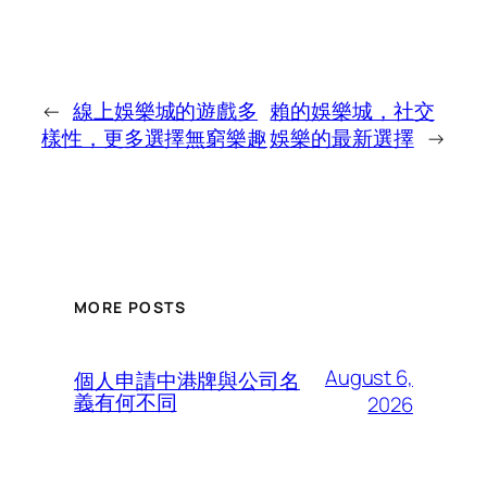
←
線上娛樂城的遊戲多
賴的娛樂城，社交
樣性，更多選擇無窮樂趣
娛樂的最新選擇
→
MORE POSTS
August 6,
個人申請中港牌與公司名
義有何不同
2026