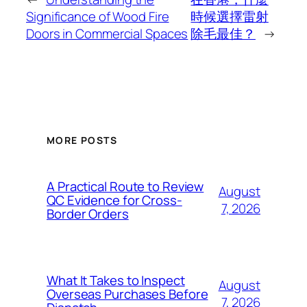
Significance of Wood Fire
時候選擇雷射
Doors in Commercial Spaces
除毛最佳？
→
MORE POSTS
A Practical Route to Review
August
QC Evidence for Cross-
7, 2026
Border Orders
What It Takes to Inspect
August
Overseas Purchases Before
7, 2026