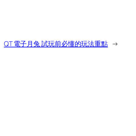
QT 電子月兔 試玩前必懂的玩法重點
→