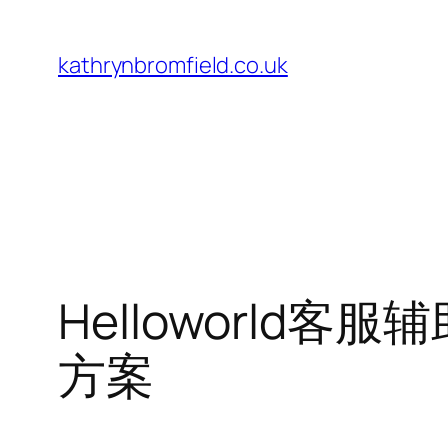
Skip
to
kathrynbromfield.co.uk
content
Helloworl
方案