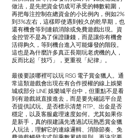
做法，是先把資金切成可承受的轉數範圍，
再把每注控制在總資金的小比例內，例如2%
到3%左右，這樣即使遇到較久的乾旱期，也
還有機會等到連鎖消除或免費遊戲出現。資
金控管不是為了保證賺錢，而是讓你有機會
活得夠久，等到機台進入可能爆發的階段。
這也是為什麼許多真正長期玩老虎機的人，
反而比起「技巧」，更重視「紀律」。
最後要談哪裡可以玩 RSG 電子賞金獵人。通
常這類遊戲會出現在有合作授權的線上娛樂
城或部分 LINE 娛樂城平台中，但重點不是看
到有遊戲就直接進去，而是要先確認平台是
否提供試玩、是否標示清楚 RTP、出金是否
穩定，以及客服處理速度如何。尤其如果你
是新手，真的很建議先透過試玩熟悉賞金獵
人玩法，理解它的連線邏輯、消除節奏、免
費遊戲觸發方式與乘數累積規則，再決定要