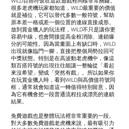
WILD百搭符號在這款遊戲裡同樣非常關鍵。
很多老虎機玩家都知道，WILD最重要的價值
就是補位，它可以替代多數一般符號，幫助
原本差一格或差一個位置的連線直接成形。
放到賞金獵人的玩法裡，WILD不只是讓你更
容易中線，也會間接提高金框消除、連鎖爆
分的可能性。因為當畫面上有缺口時，WILD
出現就像臨門一腳，直接把整個局勢拉回可
中獎狀態。特別是在高波動老虎機中，像這
類百搭符號的出現往往能讓一整輪從「看起
來沒希望」變成「突然有戲」。所以如果你
在玩賞金獵人時，看到WILD與高價值符號同
框，通常就會知道這一轉值得特別留意，因
為它有機會把一段普通流程拉成漂亮的連鎖
結果。
免費遊戲也是整體玩法裡非常重要的一段。
對大多數免費遊戲老虎機來說，最有吸引力