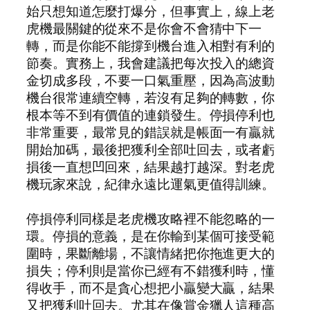
始只想知道怎麼打爆分，但事實上，線上老
虎機最關鍵的從來不是你會不會猜中下一
轉，而是你能不能撐到機台進入相對有利的
節奏。實務上，我會建議把每次投入的總資
金切成多段，不要一口氣重壓，因為高波動
機台很常連續空轉，若沒有足夠的轉數，你
根本等不到有價值的連鎖發生。停損停利也
非常重要，最常見的錯誤就是帳面一有贏就
開始加碼，最後把獲利全部吐回去，或者虧
損後一直想凹回來，結果越打越深。對老虎
機玩家來說，紀律永遠比運氣更值得訓練。
停損停利同樣是老虎機攻略裡不能忽略的一
環。停損的意義，是在你輸到某個可接受範
圍時，果斷離場，不讓情緒把你拖進更大的
損失；停利則是當你已經有不錯獲利時，懂
得收手，而不是貪心想把小贏變大贏，結果
又把獲利吐回去。尤其在像賞金獵人這種高