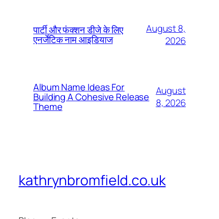
August 8,
पार्टी और फंक्शन डीजे के लिए
एनर्जेटिक नाम आइडियाज
2026
Album Name Ideas For
August
Building A Cohesive Release
8, 2026
Theme
kathrynbromfield.co.uk