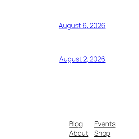
August 6, 2026
August 2, 2026
Blog
Events
About
Shop