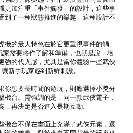
機更加注重「事件觸發」的設計，這些事
受到了一種狀態推進的樂趣。這種設計不
虎機的最大特色在於它更重視事件的觸
玩家需要略作了解和準備，也就是說，培
更強的代入感，尤其是當你體驗一些武俠
，讓新手玩家感到新鮮刺激。
果你想要長時間的遊玩，則應選擇小獎分
擊機台。需強調的是，同一款武俠電子，
奏，再決定是否進入長期互動。
些機台不僅在畫面上充滿了武俠元素，還