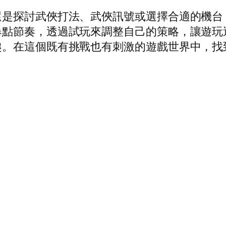
還是探討武俠打法、武俠訊號或選擇合適的機台
爆點節奏，透過試玩來調整自己的策略，讓遊玩
趣。在這個既有挑戰也有刺激的遊戲世界中，找