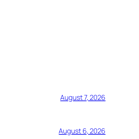
August 7, 2026
August 6, 2026