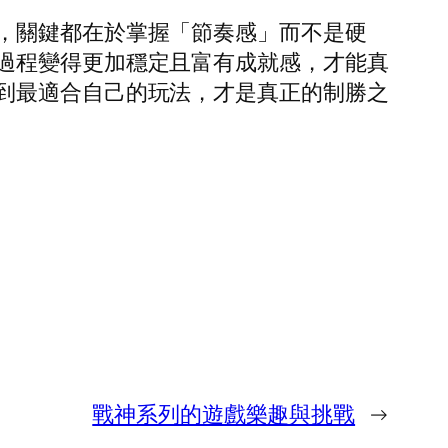
，關鍵都在於掌握「節奏感」而不是硬
過程變得更加穩定且富有成就感，才能真
到最適合自己的玩法，才是真正的制勝之
戰神系列的遊戲樂趣與挑戰
→