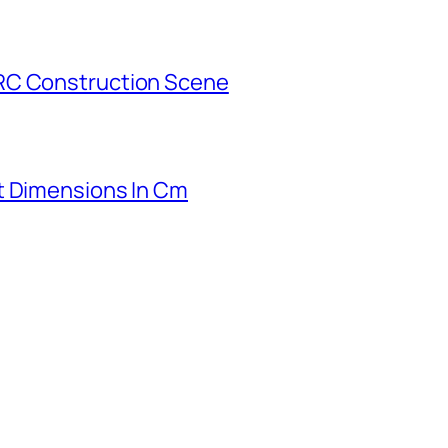
RC Construction Scene
t Dimensions In Cm