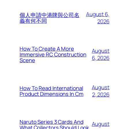
August 6,
個人申請中港牌與公司名
義有何不同
2026
How To Create A More
August
Immersive RC Construction
6, 2026
Scene
August
How To Read International
Product Dimensions In Cm
2, 2026
Naruto Series 3 Cards And
August
What Collectors Should Look