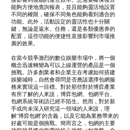
能夠方便地查詢報表，並且能夠靈活地設置
不同的權限，確保不同角色能夠看到適合的
功能。此外，活動設定的靈活性也十分關
鍵，無論是返水、任務，還是各類優惠券的
配置，這些功能的便捷性直接影響到市場推
廣的效果。
在當今競爭激烈的數位娛樂市場中，將一個
概念迅速轉變為可以上線運營的產品是一個
挑戰。許多創業者和企業主在考慮如何搭建
娛樂城時，自然會尋問是否應該選擇包網服
務來實現這一目標。對於那些對於博弈產業
有所了解的人來說，博弈包網、包網平台、
包網系統等術語已經不陌生。然而，對於新
手或尚未深入研究這一領域的人來說，理
解“博弈包網”的含義，以及它能為業務帶來的
好處可能是個挑戰。簡而言之，包網的主要