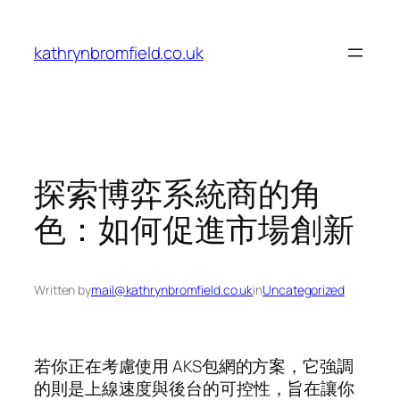
Skip
to
kathrynbromfield.co.uk
content
探索博弈系統商的角
色：如何促進市場創新
Written by
mail@kathrynbromfield.co.uk
in
Uncategorized
若你正在考慮使用 AKS包網的方案，它強調
的則是上線速度與後台的可控性，旨在讓你