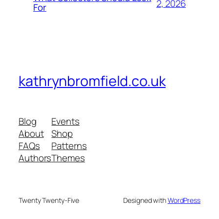
2, 2026
For
kathrynbromfield.co.uk
Blog
Events
About
Shop
FAQs
Patterns
Authors
Themes
Twenty Twenty-Five
Designed with
WordPress