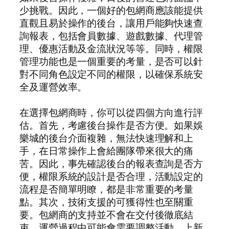
少挑戰。因此，一個好的包網商應該能提供
直觀且易於操作的後台，讓用戶能夠快速查
詢報表，包括會員數據、遊戲數據、代理管
理、優惠活動及金流狀況等等。同時，權限
管理功能也是一個重要的考量，是否可以針
對不同角色設定不同的權限，以確保系統安
全及運營效率。
在選擇包網商時，你可以從四個方向進行評
估。首先，考慮後台操作是否方便。如果娛
樂城的後台介面複雜，無法快速理解和上
手，在日常操作上會給團隊帶來很大的痛
苦。因此，事先確認後台的報表查詢是否方
便，權限系統的設計是否合理，活動設定的
流程是否簡單明瞭，都是非常重要的考量
點。其次，技術支援的可獲得性也至關重
要。包網商的支持並不會在交付後徹底結
束。運營過程中可能會需要調整活動、上新