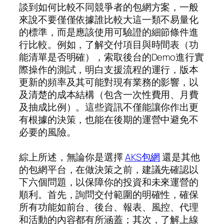
談到如何比較不同競爭者的包網方案，一般
來說不要僅僅依據誰比較大這一類不易量化
的標準，而是應該使用可驗證的細節條件進
行比較。例如，了解交付項目與時間表（功
能清單是否明確），索取後台的Demo進行實
際操作的測試，明白支援流程的運行，版本
更新的頻率及其可能對現有業務的影響，以
及清楚的成本結構（包含一次性費用、月費
及抽成比例）。這些資訊不僅能讓你作出更
有根據的決策，也能在後期的運營中避免不
必要的風險。
綜上所述，無論你是選擇
AKS包網
還是其他
的包網平台，在做決策之前，建議先確認以
下六個問題，以保障你的投資和未來運營的
順利。首先，詢問交付範圍的明確性，確保
所有功能如前台、後台、報表、風控、代理
和活動的內容都有所涵蓋；其次，了解上線