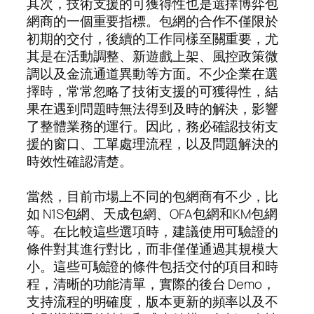
其次，技術支援的可獲得性也是選擇博弈包
網商的一個重要指標。包網的合作不僅限於
初期的交付，後續的工作同樣至關重要，尤
其是在活動調整、新遊戲上架、風控政策微
調以及金流通道異動等方面。不少企業在選
擇時，常常忽略了技術支援的可獲得性，結
果在遇到問題時無法得到及時的解決，影響
了整體業務的運行。因此，務必確認技術支
援的窗口、工單處理流程，以及問題解決的
時效性確認清楚。
當然，目前市場上不同的包網商有不少，比
如 N1S包網、天成包網、OFA包網和KM包網
等。在比較這些選項時，建議使用可驗證的
條件對其進行對比，而非僅僅通過其規模大
小。這些可驗證的條件包括交付的項目和時
程，清晰的功能清單，實際的後台 Demo，
支持流程的明確度，版本更新的頻率以及不