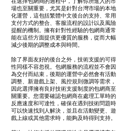
在選擇包網商的過程中，了解你所進入的市
場也至關重要，尤其是針對台灣市場的本地
化運營，這包括繁體中文後台的支持、常用
支付方式的整合、客服流程的設計以及風險
提醒的機制。擁有針對性經驗的包網商通常
能在這些方面提供更優質的服務，從而大幅
減少後期的調整成本與時間。
除了界面友好的後台之外，技術支援的可得
性同樣不容忽視。包網服務的流程並不會因
為交付而結束，後期的運營中必然會有活動
調整、新遊戲上架、風控規則微調等需求，
因此選擇擁有良好技術支援制度的包網商至
關重要。您需要確認包網商在處理工單時的
反應速度和可達性，確保在遇到技術問題時
可以快速找到人解決，並且在活動變更、遊
戲上線或其他需求時，能夠及時得到支持。