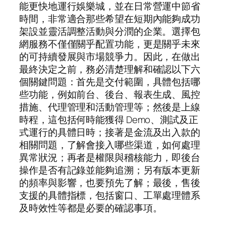
能更快地運行娛樂城，並在日常營運中節省
時間，非常適合那些希望在短期內能夠成功
架設並靈活調整活動與分潤的企業。選擇包
網服務不僅僅關乎配置功能，更是關乎未來
的可持續發展與市場競爭力。因此，在做出
最終決定之前，務必清楚理解和確認以下六
個關鍵問題：首先是交付範圍，具體包括哪
些功能，例如前台、後台、報表生成、風控
措施、代理管理和活動管理等；然後是上線
時程，這包括何時能獲得 Demo、測試及正
式運行的具體日時；接著是金流及出入款的
相關問題，了解會接入哪些渠道，如何處理
異常狀況；再者是權限與稽核能力，即後台
操作是否有記錄並能夠追溯；另有版本更新
的頻率與影響，也要預先了解；最後，售後
支援的具體指標，包括窗口、工單處理體系
及時效性等都是必要的確認事項。