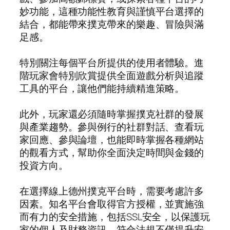
妙功能，這種功能性教育與謹慎平台選擇的
結合，都能帶來撲克帶來的樂趣、冒險與滿
足感。
特別關注每個平台所提供的使用者體驗。進
階玩家會特別欣賞提供全面遊戲分析與追蹤
工具的平台，讓他們能持續精進策略。
此外，玩家還必須隨時掌握撲克社群的發展
與產業趨勢。參與例行的社群對話、查看玩
家回應、參與論壇，也能即時掌握各種網站
的觀看方式，幫助你全面決定時間與金錢的
投資方向。
在選擇線上德州撲克平台時，需要考慮許多
因素。知名平台會取得官方授權，並實施強
而有力的安全措施，包括SSL安全，以保護玩
家的個人及財務資訊。符合法規不僅提升安