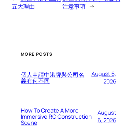
五大理由
注意事項
→
MORE POSTS
August 6,
個人申請中港牌與公司名
義有何不同
2026
How To Create A More
August
Immersive RC Construction
6, 2026
Scene