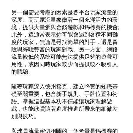
另一個需要考慮的因素是各平台玩家流量的
深度。高玩家流量象徵著一個充滿活力的環
境，提供大量參與金錢遊戲和錦標賽的機會;
此外，這通常表示你可能會遇到各種不同難
度的玩家，無論是尋找簡單的對手，還是冒
險與經驗豐富的玩家對戰。另一方面，網路
流量較低的系統可能無法提供足夠的遊戲可
用性，或因同時玩家較少而提供較不吸引人
的體驗。
隨著玩家深入德州撲克，建立堅實的知識基
礎至關重要，包含新手規則、手牌位置和術
語。掌握這些基本功不僅能讓玩家理解遊
戲，也能欣賞隨著進度推進所帶來的細微差
別與技巧。
與球員流量密切相關的一個考量是錦標賽的