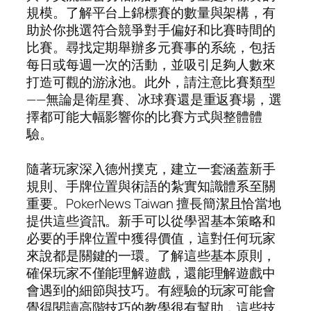
規模。了解平台上錦標賽的數量與架構，有
助於你挑選符合競爭對手偏好和比賽時間的
比賽。尋找定期舉辦多元賽事的系統，包括
每日或每週一次的活動，並吸引足夠人數來
打造可觀的游泳池。此外，請注意比賽類型
——無論是衛星賽、冰球賽還是重返賽場，選
擇都可能大幅影響你的比賽方式與整體體
驗。
隨著玩家深入德州撲克，建立一套涵蓋新手
規則、手牌位置與術語的紮實知識體系至關
重要。PokerNews Taiwan 擅長簡潔且恰當地
提供這些資訊。新手可以從學習基本策略和
必要的手牌位置中獲得價值，這對任何玩家
來說都是關鍵的一環。了解這些基本原則，
確保玩家不僅能理解遊戲，還能理解遊戲中
會遇到的細節與技巧。有經驗的玩家可能會
覺得閱讀高階技巧的教學很有幫助，這些技