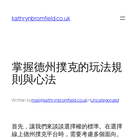
Skip
to
kathrynbromfield.co.uk
content
掌握德州撲克的玩法規
則與心法
Written by
mail@kathrynbromfield.co.uk
in
Uncategorized
首先，讓我們來談談選擇權的標準。在選擇
線上德州撲克平台時，需要考慮多個面向。