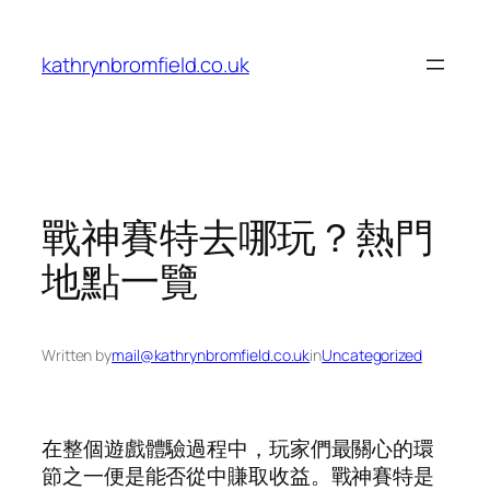
Skip
to
kathrynbromfield.co.uk
content
戰神賽特去哪玩？熱門
地點一覽
Written by
mail@kathrynbromfield.co.uk
in
Uncategorized
在整個遊戲體驗過程中，玩家們最關心的環
節之一便是能否從中賺取收益。戰神賽特是