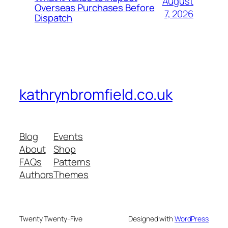
August
Overseas Purchases Before
7, 2026
Dispatch
kathrynbromfield.co.uk
Blog
Events
About
Shop
FAQs
Patterns
Authors
Themes
Twenty Twenty-Five
Designed with
WordPress