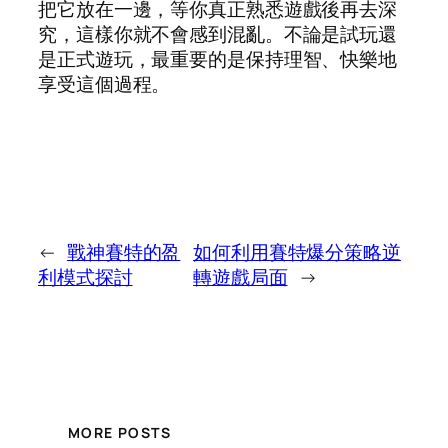
把它放在一邊，等你真正熟悉遊戲後再去深
究，這樣你就不會感到混亂。不論是試玩還
是正式遊玩，最重要的是保持理智、快樂地
享受這個過程。
←
戰神賽特的盈
如何利用賽特爆分策略逆
利模式探討
轉遊戲局面
→
MORE POSTS