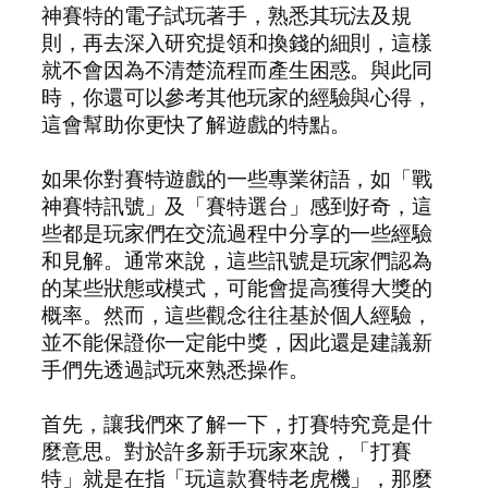
神賽特的電子試玩著手，熟悉其玩法及規
則，再去深入研究提領和換錢的細則，這樣
就不會因為不清楚流程而產生困惑。與此同
時，你還可以參考其他玩家的經驗與心得，
這會幫助你更快了解遊戲的特點。
如果你對賽特遊戲的一些專業術語，如「戰
神賽特訊號」及「賽特選台」感到好奇，這
些都是玩家們在交流過程中分享的一些經驗
和見解。通常來說，這些訊號是玩家們認為
的某些狀態或模式，可能會提高獲得大獎的
概率。然而，這些觀念往往基於個人經驗，
並不能保證你一定能中獎，因此還是建議新
手們先透過試玩來熟悉操作。
首先，讓我們來了解一下，打賽特究竟是什
麼意思。對於許多新手玩家來說，「打賽
特」就是在指「玩這款賽特老虎機」，那麼