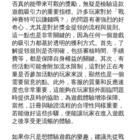
否真的能帶來可觀的獎勵，無疑是檢驗這款
遊戲吸引力的重要指標。許多玩家對於「戰
神賽特可以賺錢嗎？」的問題有著強烈的好
奇心，尤其是對於獎金提領的流程與規則。
這一點也是非常關鍵的，因為任何一個遊戲
的吸引力都基於透明的獲利方式。首先，了
解提領規則是否明確，包括審核時間、手續
費等，都是保障自身權益的關鍵。其次，有
些活動可能會附加流水限制，這對於正在考
量是否參加活動的玩家來說，顯然也是一個
需要留意的點。此外，客服的質量和反應速
度也非常重要，這能夠在玩家額外面臨問題
時提供及時的協助，為遊戲體驗增添保障。
當然，註冊與驗證流程的合理性同樣重要，
若能做好這些步驟，便能讓玩家在進入遊戲
之後享受更流暢的體驗。
如果你只是想體驗遊戲的樂趣，建議先從戰