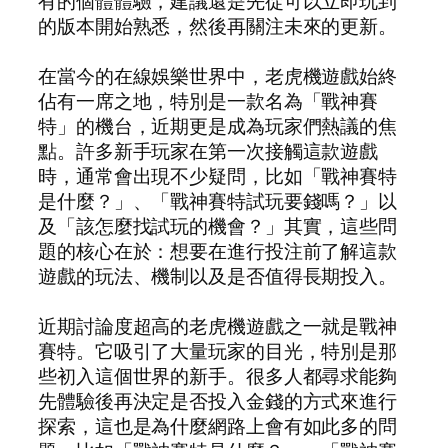
有的個體體驗，建議還是先從可以立即玩到
的版本開始熟悉，然後再關注未來的更新。
在當今的在線娛樂世界中，老虎機遊戲始終
佔有一席之地，特別是一款名為「戰神賽
特」的機台，近期更是成為玩家們熱議的焦
點。許多新手玩家在第一次接觸這款遊戲
時，通常會出現不少疑問，比如「戰神賽特
是什麼？」、「戰神賽特試玩要錢嗎？」以
及「該怎麼找試玩的機會？」其實，這些問
題的核心在於：想要在進行投注前了解這款
遊戲的玩法、機制以及是否值得長期投入。
近期討論度超高的老虎機遊戲之一就是戰神
賽特。它吸引了大量玩家的目光，特別是那
些初入這個世界的新手。很多人都尋求能夠
先體驗後再決定是否投入金錢的方式來進行
探索，這也是為什麼網路上會有如此多的問