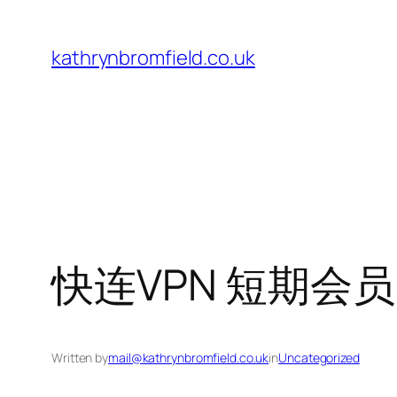
Skip
to
kathrynbromfield.co.uk
content
快连VPN 短期会员
Written by
mail@kathrynbromfield.co.uk
in
Uncategorized