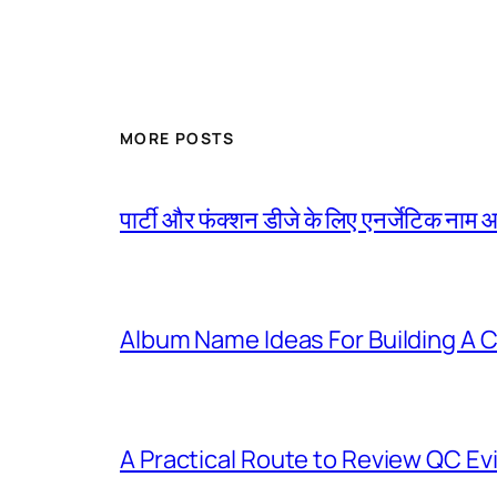
MORE POSTS
पार्टी और फंक्शन डीजे के लिए एनर्जेटिक ना
Album Name Ideas For Building A
A Practical Route to Review QC E