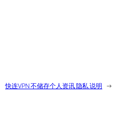
快连VPN 不储存个人资讯 隐私 说明
→