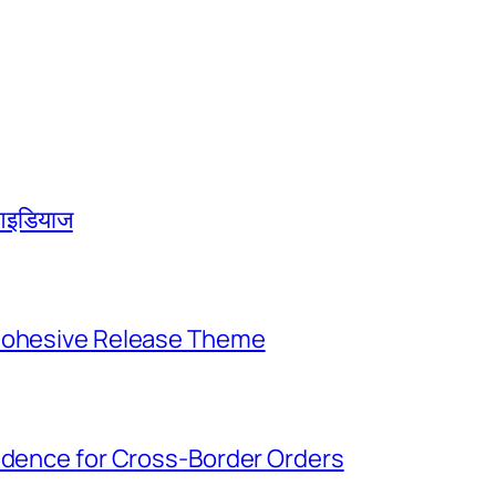
म आइडियाज
 Cohesive Release Theme
vidence for Cross-Border Orders