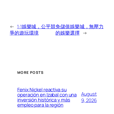
←
1:1娛樂城，公平競
免儲值娛樂城，無壓力
爭的遊玩環境
的娛樂選擇
→
MORE POSTS
Fenix Nickel reactiva su
August
operación en Izabal con una
inversión histórica y más
9, 2026
empleo para la región