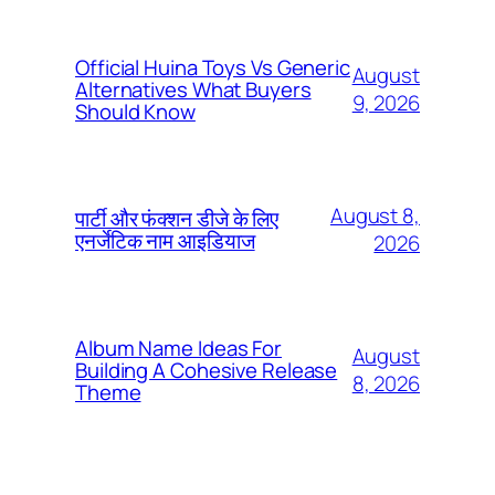
Official Huina Toys Vs Generic
August
Alternatives What Buyers
9, 2026
Should Know
August 8,
पार्टी और फंक्शन डीजे के लिए
एनर्जेटिक नाम आइडियाज
2026
Album Name Ideas For
August
Building A Cohesive Release
8, 2026
Theme