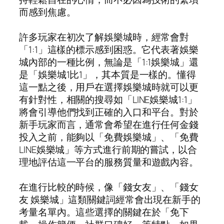
而感到焦慮。
許多玩家在初次了解娛樂城時，經常會對
「1:1」這樣的標示感到困惑。它代表著娛樂
城內部的一種比例，無論是「1:1娛樂城」還
是「娛樂城1比1」，其本質是一樣的。懂得
這一點之後，用戶在選擇娛樂城時就可以更
有針對性，相關的搜尋如「LINE娛樂城1:1」
將會引導他們找到正確的入口和平台。對於
新手玩家而言，通常會希望在進行任何金錢
投入之前，能夠以「免費娛樂城」、「免費
LINE娛樂城」等方式進行前期的嘗試，以合
理地評估這一平台的服務質量和遊戲內容。
在進行比較的時候，像「錢女友」、「錢女
友 娛樂城」這類關鍵詞經常會出現在新手的
考量名單內。這些選擇的關鍵在於「免下