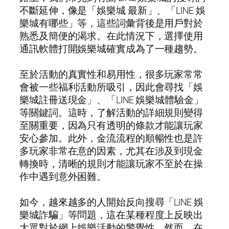
不斷延伸，像是「娛樂城 最新」、「LINE 娛
樂城有哪些」等，這些詞彙背後是用戶對於
熟悉及簡便的渴求。在此情況下，選擇使用
通訊軟體打開娛樂城確實成為了一種趨勢。
至於活動的真實性和易用性，很多玩家常常
會被一些福利活動所吸引，因此會尋找「娛
樂城註冊送現金」、「LINE 娛樂城體驗金」
等關鍵詞。這時，了解活動的詳細規則變得
至關重要，因為只有透明的條款才能讓玩家
安心參加。此外，金流流程的順暢性也是許
多玩家非常在意的因素，尤其在涉及到現金
轉換時，清晰的規則才能讓玩家不至於在操
作中遇到意外困難。
如今，越來越多的人開始反向搜尋「LINE 娛
樂城詐騙」等問題，這在某種程度上反映出
大眾對於網上娛樂活動的警覺性。然而，在