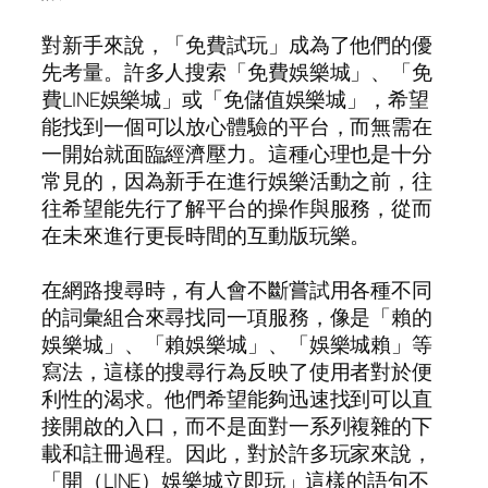
對新手來說，「免費試玩」成為了他們的優
先考量。許多人搜索「免費娛樂城」、「免
費LINE娛樂城」或「免儲值娛樂城」，希望
能找到一個可以放心體驗的平台，而無需在
一開始就面臨經濟壓力。這種心理也是十分
常見的，因為新手在進行娛樂活動之前，往
往希望能先行了解平台的操作與服務，從而
在未來進行更長時間的互動版玩樂。
在網路搜尋時，有人會不斷嘗試用各種不同
的詞彙組合來尋找同一項服務，像是「賴的
娛樂城」、「賴娛樂城」、「娛樂城賴」等
寫法，這樣的搜尋行為反映了使用者對於便
利性的渴求。他們希望能夠迅速找到可以直
接開啟的入口，而不是面對一系列複雜的下
載和註冊過程。因此，對於許多玩家來說，
「開（LINE）娛樂城立即玩」這樣的語句不