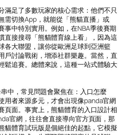
分滿足了多數玩家的核心需求：他們不只
需切換App，就能從「熊貓直播」或
事中特別實用。例如，在NBA季後賽期
慣直接搜尋「熊貓體育線上看」，因為這
球各大聯盟，讓你從歐洲足球到亞洲籃
用戶討論戰術，增添社群樂趣。當然，直
輕鬆追賽。總體來說，這種一站式體驗大
論串中，常見問題會聚焦在：入口怎麼
用者來源多元，才會出現像panda官網
賽頁面。事實上，熊貓體育的入口設計相
nda官網，往往會直接導向官方頁面，那
熊貓體育試玩版是個絕佳的起點，它模擬