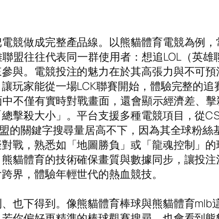
把電競做成完整產品線。以熊貓體育電競為例，
英雄聯盟往往代表同一群使用者：想追LOL（英
來參與。電競投注的魅力在於其高張力與不可預
讓玩家能從一場LCK聯賽開始，體驗完整的追
畫面中不僅有實時對戰畫面，還會顯示經濟差、
擊殺大小」。平台支援多種電競項目，從CS:G
聯盟的關鍵字搜尋量居高不下，因為其全球粉絲
擬對戰，熟悉如「地圖勝負」或「龍魂控制」的
，熊貓體育的技術確保畫質與數據同步，讓投注
會跨界，體驗年輕世代的熱血競技。
、也下得到。像熊貓體育棒球與熊貓體育mlb
。若你偏好更精準的棒球觀賽搜尋，也會看到熊