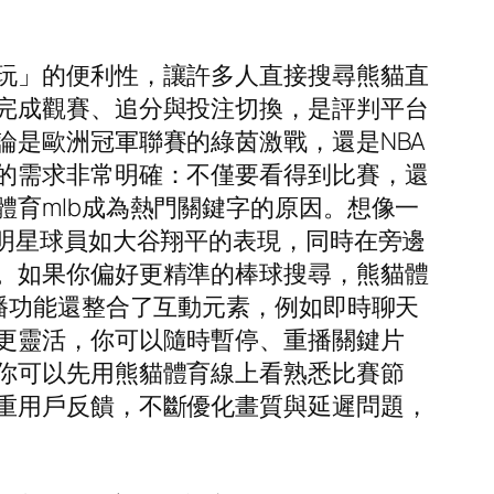
玩」的便利性，讓許多人直接搜尋熊貓直
完成觀賽、追分與投注切換，是評判平台
是歐洲冠軍聯賽的綠茵激戰，還是NBA
的需求非常明確：不僅要看得到比賽，還
育mlb成為熱門關鍵字的原因。想像一
明星球員如大谷翔平的表現，同時在旁邊
。如果你偏好更精準的棒球搜尋，熊貓體
播功能還整合了互動元素，例如即時聊天
更靈活，你可以隨時暫停、重播關鍵片
你可以先用熊貓體育線上看熟悉比賽節
重用戶反饋，不斷優化畫質與延遲問題，