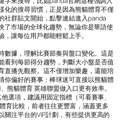
字來搜尋，比如panda官網這種強調入
樣化的搜尋習慣，正是因為熊貓體育不僅
社群貼文開始，點擊連結進入panda
反映了市場的全球化趨勢，無論你是華語使
言體驗，讓每位用戶都能輕鬆上手。
時數據，理解比賽節奏與盤口變化。這是
能看到每節得分趨勢，判斷大小盤是否值
育直播先觀察。這不僅增加樂趣，還能培
清你偏好的賽事：棒球迷可直接以熊貓體
l、熊貓體育 英雄聯盟做入口更有效率。
等其他選項，建議用固定指標（可看賽事、
b體育比較，前者往往更豐富，涵蓋更多
關注平台的VIP計劃，有些提供更高的