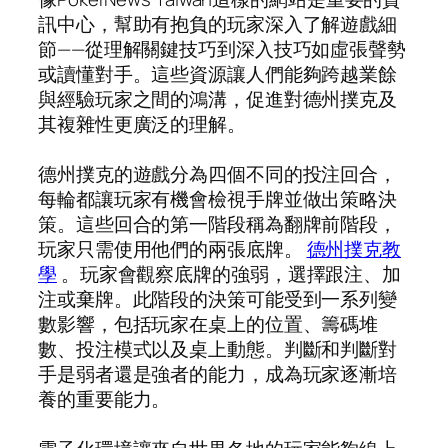
訊中心，幫助有抱負的玩家深入了解遊戲細
節——從理解關鍵技巧到深入技巧如虛張聲勢
或讀懂對手。這些資源讓人們能夠跨越業餘
與經驗玩家之間的鴻溝，促進對德州撲克及
其複雜性更廣泛的理解。
德州撲克的遊戲分為四個不同的投注回合，
每輪都讓玩家有機會檢視手牌並做出策略決
策。這些回合的第一階段稱為翻牌前階段，
玩家只需使用他們的兩張底牌。
德州撲克教
學
。玩家會觀察底牌的強弱，選擇跟注、加
注或棄牌。此階段的決策可能受到一系列變
數影響，包括玩家在桌上的位置、籌碼堆
數、投注模式以及桌上動態。判斷和判斷對
手是弱者還是強者的能力，成為玩家逐漸培
養的重要能力。