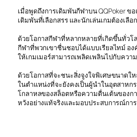
เมื่อพูดถึงการเดิมพันกีฬาบน QQPoker ขอแ
เดิมพันที่เลือกสรร และนักเล่นเกมต้องเ
ด้วยโอกาสกีฬาที่หลากหลายที่เกิดขึ้นทั่วโ
กีฬาที่พวกเขาชื่นชอบได้แบบเรียลไทม์ องค์
ให้เกมเมอร์สามารถเพลิดเพลินไปกับความกร
ด้วยโอกาสที่จะชนะสิ่งจูงใจพิเศษขนาดใหญ
ในตําแหน่งที่จะยังคงเป็นผู้นําในอุตสาห
โกลาหลของสล็อตหรือความตื่นเต้นของการ
หวังอย่างแท้จริงและมอบประสบการณ์การเ