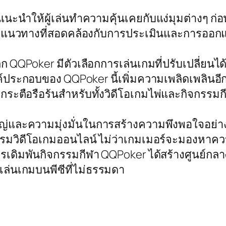
นะนําให้ผู้เล่นทําความคุ้นเคยกับแง่มุมต่างๆ ก
ลือกแนวทางที่สอดคล้องกับการประเมินและการออก
ลก QQPoker มีตัวเลือกการเล่นเกมที่ปรับเปลี่ยนได้
ประกอบของ QQPoker นี้เพิ่มความเพลิดเพลินอีกชั้
ะตือรือร้นสําหรับทั้งวิดีโอเกมไพ่และกิจกรรมก
่และความมุ่งมั่นในการสร้างความพึงพอใจอย่างเต็
กรรมวิดีโอเกมออนไลน์ ไม่ว่าเกมเมอร์จะมองหาควา
เดิมพันกิจกรรมกีฬา QQPoker ได้สร้างศูนย์กล
ล่นเกมบนพีซีที่ไม่ธรรมดา