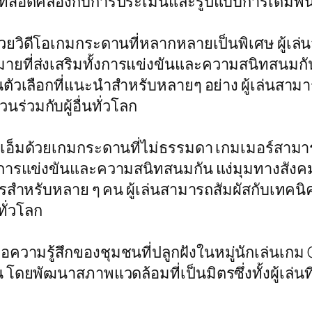
วิธีที่สอดคล้องกับการประเมินและรูปแบบการเดิม
ิดีโอเกมกระดานที่หลากหลายเป็นพิเศษ ผู้เล่นสาม
ยที่ส่งเสริมทั้งการแข่งขันและความสนิทสนมกั
นตัวเลือกที่แนะนําสําหรับหลายๆ อย่าง ผู้เล่นสา
ร่วมกับผู้อื่นทั่วโลก
มด้วยเกมกระดานที่ไม่ธรรมดา เกมเมอร์สามารถผูกพ
การแข่งขันและความสนิทสนมกัน แง่มุมทางสังคมที่แ
ารสําหรับหลาย ๆ คน ผู้เล่นสามารถสัมผัสกับเทคนิ
ทั่วโลก
อความรู้สึกของชุมชนที่ปลูกฝังในหมู่นักเล่นเกม 
โดยพัฒนาสภาพแวดล้อมที่เป็นมิตรซึ่งทั้งผู้เล่น