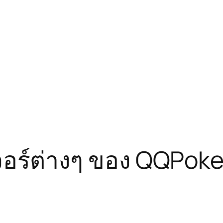
เจอร์ต่างๆ ของ QQPoke