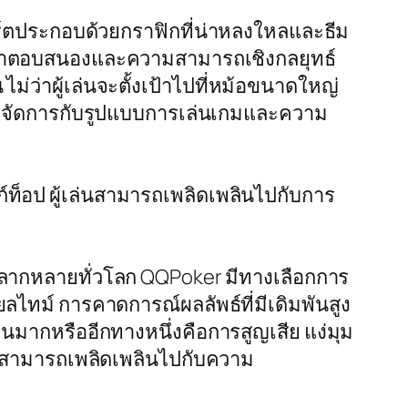
อร์ตประกอบด้วยกราฟิกที่น่าหลงใหลและธีม
ริยาตอบสนองและความสามารถเชิงกลยุทธ์
 ไม่ว่าผู้เล่นจะตั้งเป้าไปที่หม้อขนาดใหญ่
er จัดการกับรูปแบบการเล่นเกมและความ
ก์ท็อป ผู้เล่นสามารถเพลิดเพลินไปกับการ
ี่หลากหลายทั่วโลก QQPoker มีทางเลือกการ
ยลไทม์ การคาดการณ์ผลลัพธ์ที่มีเดิมพันสูง
นมากหรืออีกทางหนึ่งคือการสูญเสีย แง่มุม
อร์สามารถเพลิดเพลินไปกับความ