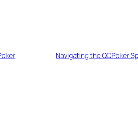
Poker
Navigating the QQPoker Sp