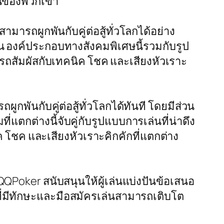
พันของพวกเขา
ารถผูกพันกับคู่ต่อสู้ทั่วโลกได้อย่าง
น องค์ประกอบทางสังคมพิเศษนี้รวมกับรูป
มารถสัมผัสกับเทคนิค โชค และเสียงหัวเราะ
ันกับคู่ต่อสู้ทั่วโลกได้ทันที โดยมีส่วน
ตกต่างนี้จับคู่กับรูปแบบการเล่นที่น่าดึง
ค โชค และเสียงหัวเราะคิกคักที่แตกต่าง
QQPoker สนับสนุนให้ผู้เล่นแบ่งปันข้อเสนอ
ที่มีทักษะและมือสมัครเล่นสามารถเติบโต