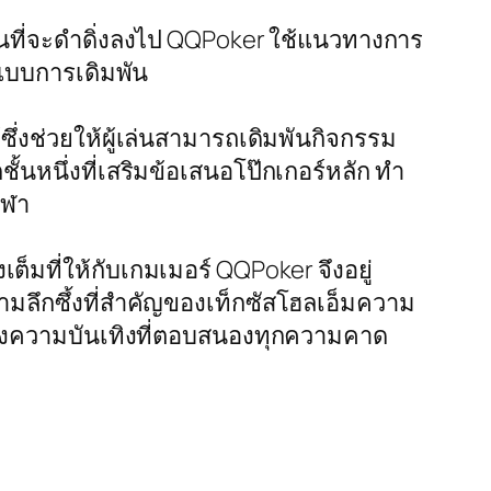
่อนที่จะดําดิ่งลงไป QQPoker ใช้แนวทางการ
แบบการเดิมพัน
ซึ่งช่วยให้ผู้เล่นสามารถเดิมพันกิจกรรม
นหนึ่งที่เสริมข้อเสนอโป๊กเกอร์หลัก ทํา
ีฬา
มที่ให้กับเกมเมอร์ QQPoker จึงอยู่
มลึกซึ้งที่สําคัญของเท็กซัสโฮลเอ็มความ
างความบันเทิงที่ตอบสนองทุกความคาด