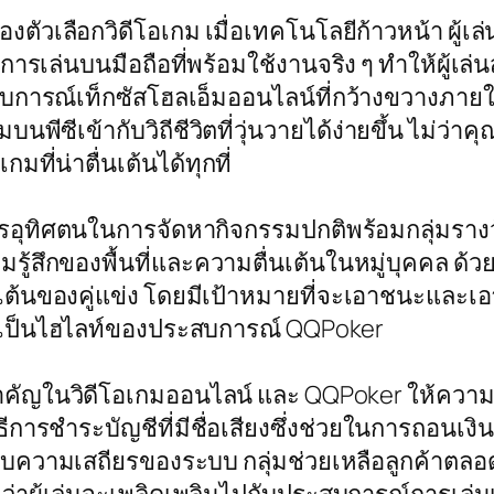
ัวเลือกวิดีโอเกม เมื่อเทคโนโลยีก้าวหน้า ผู้เล่
งการเล่นบนมือถือที่พร้อมใช้งานจริง ๆ ทําให้ผู้เ
สบการณ์เท็กซัสโฮลเอ็มออนไลน์ที่กว้างขวางภาย
นพีซีเข้ากับวิถีชีวิตที่วุ่นวายได้ง่ายขึ้น ไม่ว
ที่น่าตื่นเต้นได้ทุกที่
อุทิศตนในการจัดหากิจกรรมปกติพร้อมกลุ่มรางวัล
รู้สึกของพื้นที่และความตื่นเต้นในหมู่บุคคล 
นเต้นของคู่แข่ง โดยมีเป้าหมายที่จะเอาชนะและเอ
นี้เป็นไฮไลท์ของประสบการณ์ QQPoker
ญในวิดีโอเกมออนไลน์ และ QQPoker ให้ความสําคั
ีการชําระบัญชีที่มีชื่อเสียงซึ่งช่วยในการถอนเงิน
กับความเสถียรของระบบ กลุ่มช่วยเหลือลูกค้าตลอด 