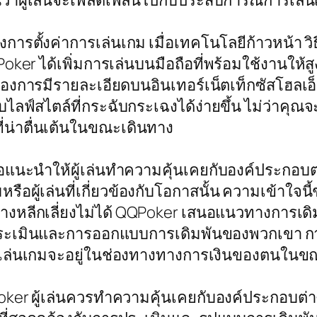
นว่าผู้เล่นจะเพลิดเพลินไปกับประสบการณ์การเล่นเ
รตั้งค่าการเล่นเกม เมื่อเทคโนโลยีก้าวหน้า วิธี
 QQPoker ได้เพิ่มการเล่นบนมือถือที่พร้อมใช้งานให้ส
จของการมีรายละเอียดบนอินเทอร์เน็ตเท็กซัสโฮลเ
บไลฟ์สไตล์ที่กระฉับกระเฉงได้ง่ายขึ้น ไม่ว่าคุ
่น่าตื่นเต้นในขณะเดินทาง
ะนําให้ผู้เล่นทําความคุ้นเคยกับองค์ประกอบต่างๆ
อผู้เล่นที่เกี่ยวข้องกับโอกาสนั้น ความเข้าใจน
ีขึ้นอย่างหลีกเลี่ยงไม่ได้ QQPoker เสนอแนวทางการ
รประเมินและการออกแบบการเดิมพันของพวกเขา กา
านักเล่นเกมจะอยู่ในช่องทางทางการเงินของตนในขณะท
oker ผู้เล่นควรทําความคุ้นเคยกับองค์ประกอบต่า