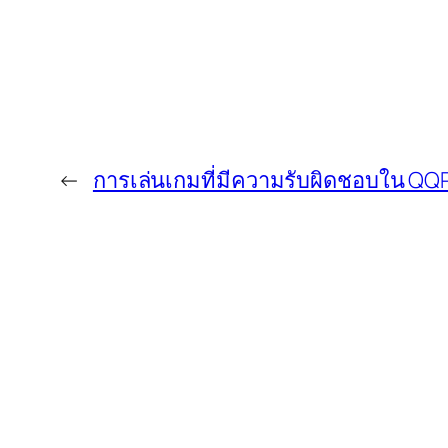
←
การเล่นเกมที่มีความรับผิดชอบใน QQ