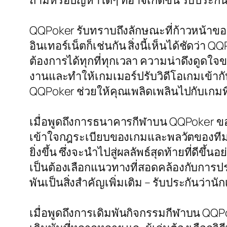
ถามหรือปัญหาใดๆ ที่อาจเกิดขึ้น รับประกั
QQPoker รับทราบถึงลักษณะที่ก้าวหน้าของกา
อินเทอร์เน็ตก็เช่นกัน สิ่งนี้เห็นได้ชัดว่า
ต้องการได้ทุกที่ทุกเวลา ความน่าดึงดูดใ
งานและทําให้เกมเมอร์ปรับวิดีโอเกมเข้ากั
QQPoker ช่วยให้คุณเพลิดเพลินไปกับเกมที
เมื่อพูดถึงการธนาคารกีฬาบน QQPoker ขอแน
เข้าใจกฎระเบียบของเกมและพลวัตของทีมหรื
ยิ่งขึ้น ซึ่งจะนําไปสู่ผลลัพธ์สุดท้ายที่ด
เป็นต้องเลือกแนวทางที่สอดคล้องกับกา
พันเป็นสิ่งสําคัญเพิ่มเติม – รับประกันว่
เมื่อพูดถึงการเดิมพันกิจกรรมกีฬาบน QQP